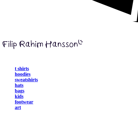
t shirts
hoodies
sweatshirts
hats
bags
kids
footwear
art