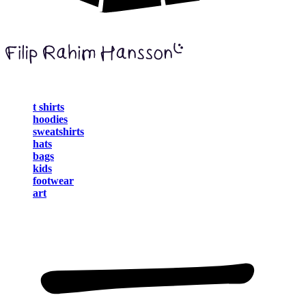
t shirts
hoodies
sweatshirts
hats
bags
kids
footwear
art