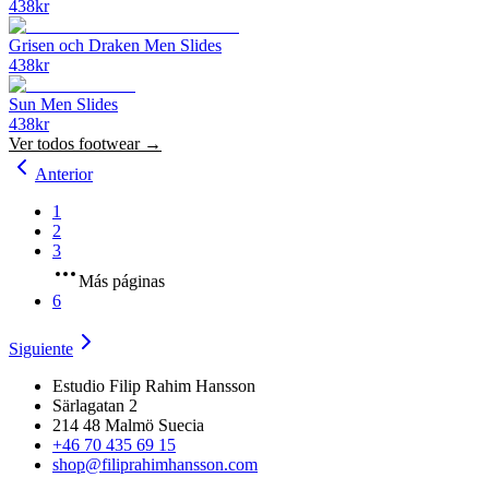
438
kr
Grisen och Draken Men Slides
438
kr
Sun Men Slides
438
kr
Ver todos
footwear
→
Anterior
1
2
3
Más páginas
6
Siguiente
Estudio Filip Rahim Hansson
Särlagatan 2
214 48 Malmö Suecia
+46 70 435 69 15
shop@filiprahimhansson.com