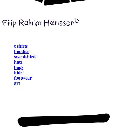
t shirts
hoodies
sweatshirts
hats
bags
kids
footwear
art