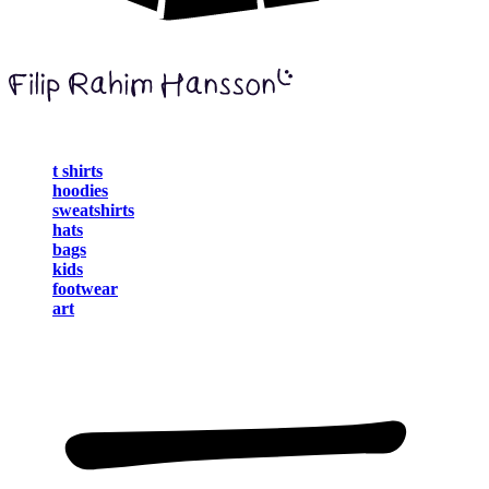
t shirts
hoodies
sweatshirts
hats
bags
kids
footwear
art