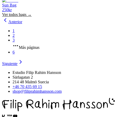
Sun Bag
250
kr
Ver todos
bags
→
Anterior
1
2
3
Más páginas
6
Siguiente
Estudio Filip Rahim Hansson
Särlagatan 2
214 48 Malmö Suecia
+46 70 435 69 15
shop@filiprahimhansson.com