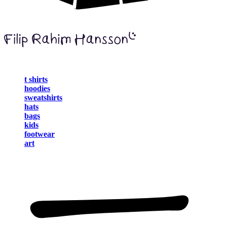
t shirts
hoodies
sweatshirts
hats
bags
kids
footwear
art