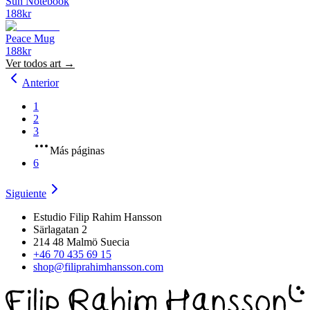
Sun Notebook
188
kr
Peace Mug
188
kr
Ver todos
art
→
Anterior
1
2
3
Más páginas
6
Siguiente
Estudio Filip Rahim Hansson
Särlagatan 2
214 48 Malmö Suecia
+46 70 435 69 15
shop@filiprahimhansson.com