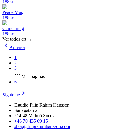
188
kr
Peace Mug
188
kr
Camel mug
188
kr
Ver todos
art
→
Anterior
1
2
3
Más páginas
6
Siguiente
Estudio Filip Rahim Hansson
Särlagatan 2
214 48 Malmö Suecia
+46 70 435 69 15
shop@filiprahimhansson.com