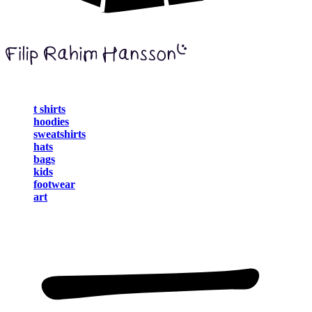
t shirts
hoodies
sweatshirts
hats
bags
kids
footwear
art