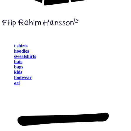
t shirts
hoodies
sweatshirts
hats
bags
kids
footwear
art