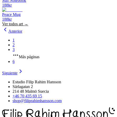
Sun Notebook
188
kr
Peace Mug
188
kr
Ver todos
art
→
Anterior
1
2
3
Más páginas
6
Siguiente
Estudio Filip Rahim Hansson
Särlagatan 2
214 48 Malmö Suecia
+46 70 435 69 15
shop@filiprahimhansson.com