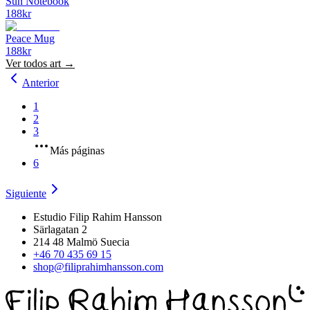
Sun Notebook
188
kr
Peace Mug
188
kr
Ver todos
art
→
Anterior
1
2
3
Más páginas
6
Siguiente
Estudio Filip Rahim Hansson
Särlagatan 2
214 48 Malmö Suecia
+46 70 435 69 15
shop@filiprahimhansson.com