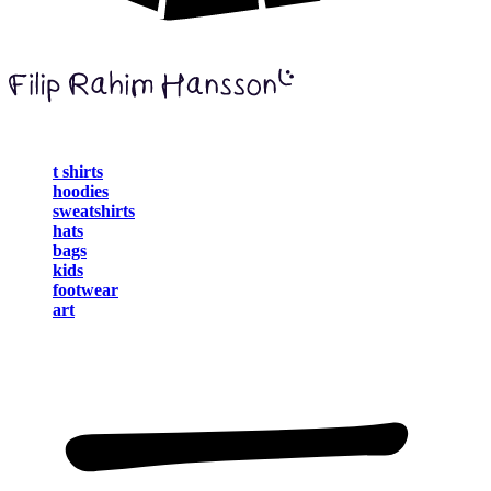
t shirts
hoodies
sweatshirts
hats
bags
kids
footwear
art