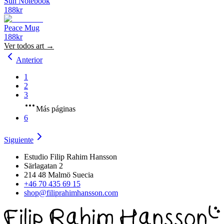
Sun Notebook
188
kr
Peace Mug
188
kr
Ver todos
art
→
Anterior
1
2
3
Más páginas
6
Siguiente
Estudio Filip Rahim Hansson
Särlagatan 2
214 48 Malmö Suecia
+46 70 435 69 15
shop@filiprahimhansson.com