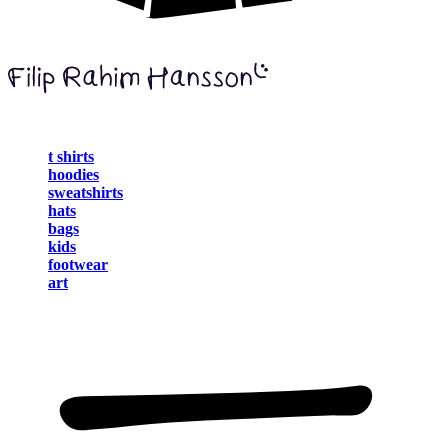
t shirts
hoodies
sweatshirts
hats
bags
kids
footwear
art