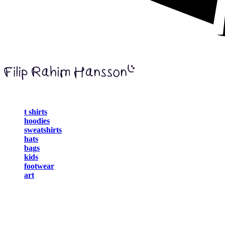
t shirts
hoodies
sweatshirts
hats
bags
kids
footwear
art