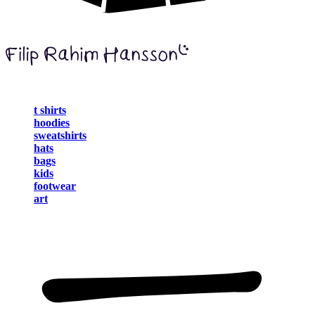
t shirts
hoodies
sweatshirts
hats
bags
kids
footwear
art