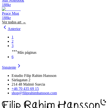
Sun Notebook
188
kr
Peace Mug
188
kr
Ver todos
art
→
Anterior
1
2
3
Más páginas
6
Siguiente
Estudio Filip Rahim Hansson
Särlagatan 2
214 48 Malmö Suecia
+46 70 435 69 15
shop@filiprahimhansson.com