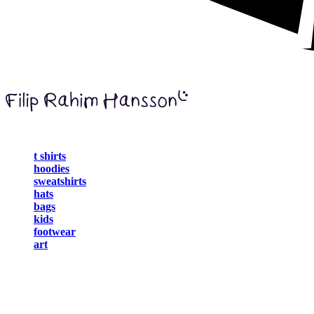
t shirts
hoodies
sweatshirts
hats
bags
kids
footwear
art