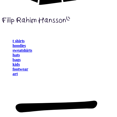
t shirts
hoodies
sweatshirts
hats
bags
kids
footwear
art