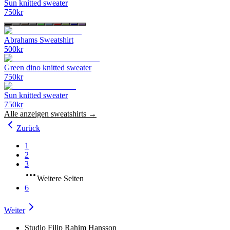
Sun knitted sweater
750
kr
Abrahams Sweatshirt
500
kr
Green dino knitted sweater
750
kr
Sun knitted sweater
750
kr
Alle anzeigen
sweatshirts
→
Zurück
1
2
3
Weitere Seiten
6
Weiter
Studio Filip Rahim Hansson