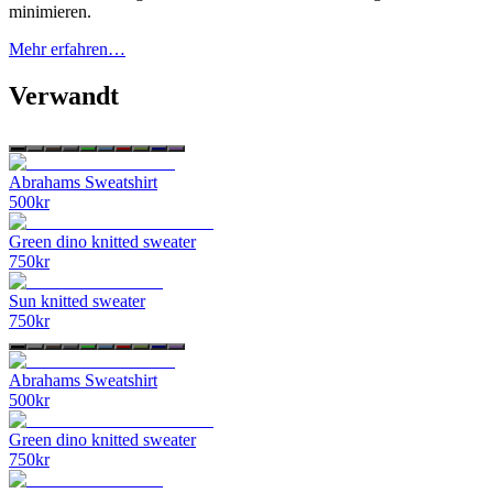
minimieren.
Mehr erfahren…
Verwandt
Abrahams Sweatshirt
500
kr
Green dino knitted sweater
750
kr
Sun knitted sweater
750
kr
Abrahams Sweatshirt
500
kr
Green dino knitted sweater
750
kr