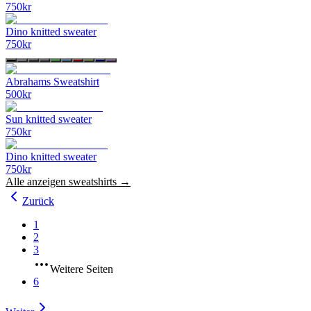
750
kr
Dino knitted sweater
750
kr
Abrahams Sweatshirt
500
kr
Sun knitted sweater
750
kr
Dino knitted sweater
750
kr
Alle anzeigen
sweatshirts
→
Zurück
1
2
3
Weitere Seiten
6