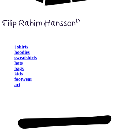
t shirts
hoodies
sweatshirts
hats
bags
kids
footwear
art