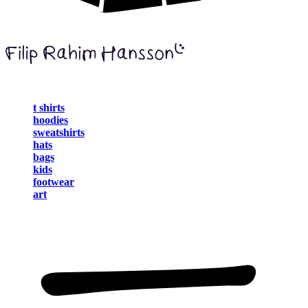
t shirts
hoodies
sweatshirts
hats
bags
kids
footwear
art