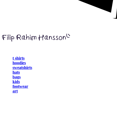
t shirts
hoodies
sweatshirts
hats
bags
kids
footwear
art