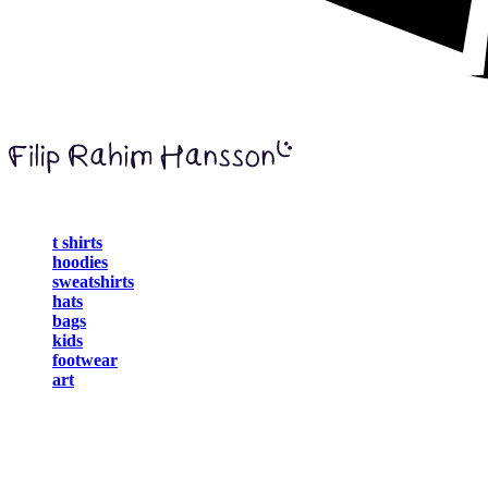
t shirts
hoodies
sweatshirts
hats
bags
kids
footwear
art