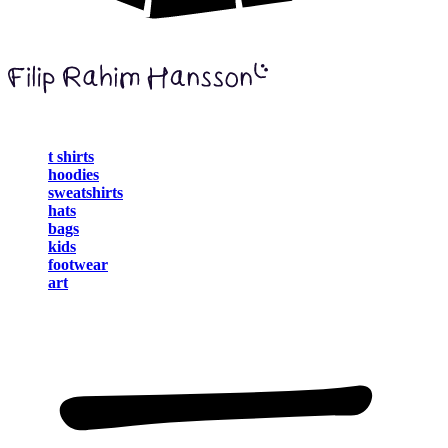
t shirts
hoodies
sweatshirts
hats
bags
kids
footwear
art