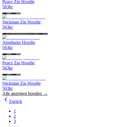
Peace Zip Hoodie
563
kr
Stickman Zip Hoodie
563
kr
Abrahams Hoodie
563
kr
Peace Zip Hoodie
563
kr
Stickman Zip Hoodie
563
kr
Alle anzeigen
hoodies
→
Zurück
1
2
3