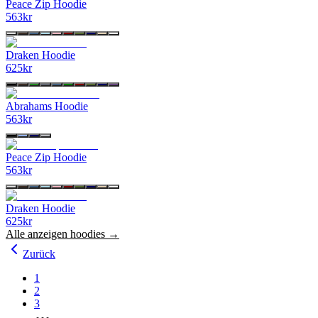
Peace Zip Hoodie
563
kr
Draken Hoodie
625
kr
Abrahams Hoodie
563
kr
Peace Zip Hoodie
563
kr
Draken Hoodie
625
kr
Alle anzeigen
hoodies
→
Zurück
1
2
3