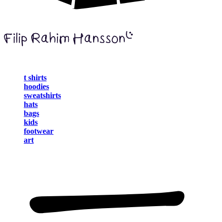
t shirts
hoodies
sweatshirts
hats
bags
kids
footwear
art