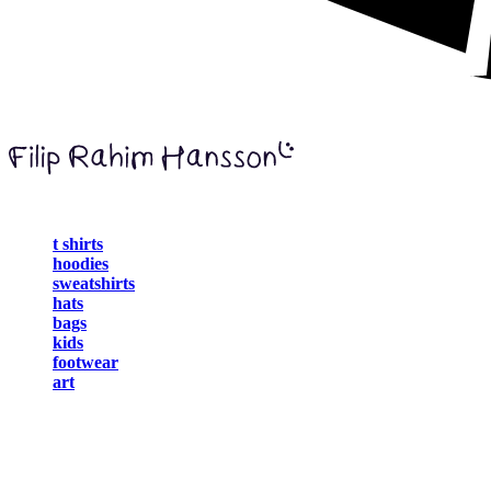
t shirts
hoodies
sweatshirts
hats
bags
kids
footwear
art