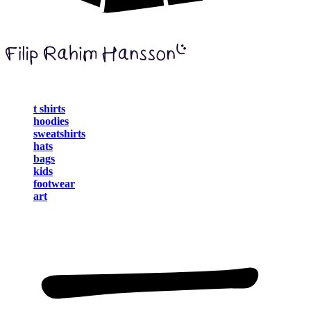
t shirts
hoodies
sweatshirts
hats
bags
kids
footwear
art