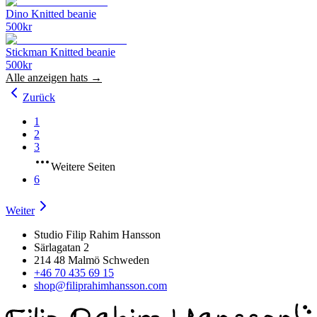
Dino Knitted beanie
500
kr
Stickman Knitted beanie
500
kr
Alle anzeigen
hats
→
Zurück
1
2
3
Weitere Seiten
6
Weiter
Studio Filip Rahim Hansson
Särlagatan 2
214 48 Malmö Schweden
+46 70 435 69 15
shop@filiprahimhansson.com