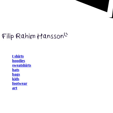
t shirts
hoodies
sweatshirts
hats
bags
kids
footwear
art