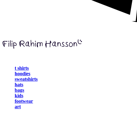
t shirts
hoodies
sweatshirts
hats
bags
kids
footwear
art