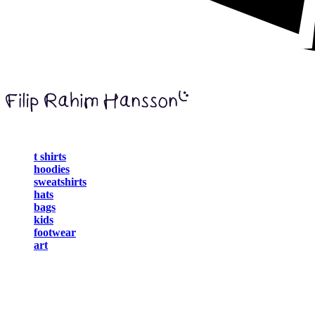
t shirts
hoodies
sweatshirts
hats
bags
kids
footwear
art