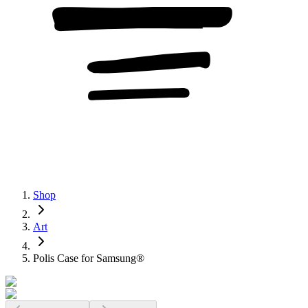
Shop
Art
Polis Case for Samsung®