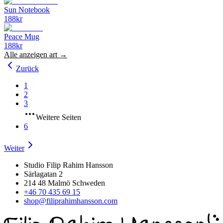
Sun Notebook
188
kr
Peace Mug
188
kr
Alle anzeigen
art
→
Zurück
1
2
3
Weitere Seiten
6
Weiter
Studio Filip Rahim Hansson
Särlagatan 2
214 48 Malmö Schweden
+46 70 435 69 15
shop@filiprahimhansson.com