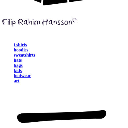
t shirts
hoodies
sweatshirts
hats
bags
kids
footwear
art