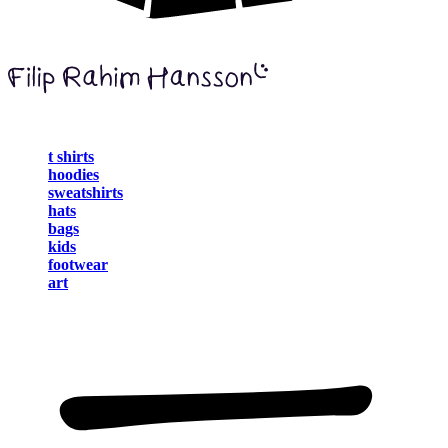
t shirts
hoodies
sweatshirts
hats
bags
kids
footwear
art