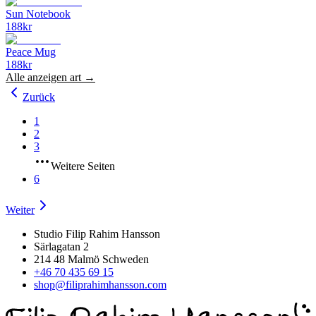
Sun Notebook
188
kr
Peace Mug
188
kr
Alle anzeigen
art
→
Zurück
1
2
3
Weitere Seiten
6
Weiter
Studio Filip Rahim Hansson
Särlagatan 2
214 48 Malmö Schweden
+46 70 435 69 15
shop@filiprahimhansson.com