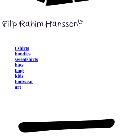
t shirts
hoodies
sweatshirts
hats
bags
kids
footwear
art